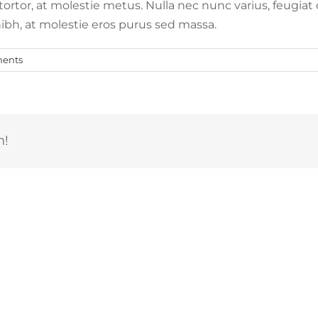
tor, at molestie metus. Nulla nec nunc varius, feugiat dui
nibh, at molestie eros purus sed massa.
ents
m!