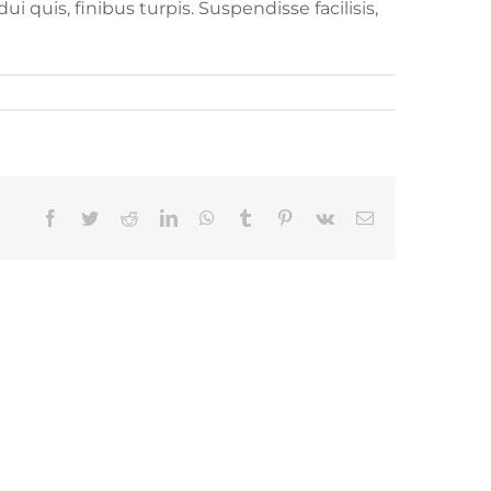
 quis, finibus turpis. Suspendisse facilisis,
Facebook
Twitter
Reddit
LinkedIn
WhatsApp
Tumblr
Pinterest
Vk
Email