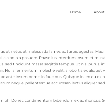
Home
About
s et netus et malesuada fames ac turpis egestas. Mauris 
gilla a odio a posuere. Phasellus interdum ipsum et mi ru
, sed tincidunt massa sagittis tempus. Ut nisl purus, in
din. Nulla fermentum molestie velit, a lobortis ex aliquet 
ac ante ipsum primis in faucibus. Quisque in leo eu ex h
a rutrum neque, pellentesque accumsan lectus aliquet sed
illa nibh. Donec condimentum bibendum ex ac rhoncus. Sed 