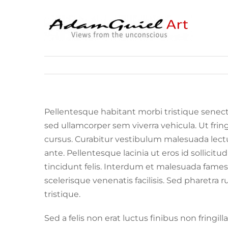
Skip
to
content
Pellentesque habitant morbi tristique senectu
sed ullamcorper sem viverra vehicula. Ut frin
cursus. Curabitur vestibulum malesuada lectus
ante. Pellentesque lacinia ut eros id sollicitu
tincidunt felis. Interdum et malesuada fames 
scelerisque venenatis facilisis. Sed pharetr
tristique.
Sed a felis non erat luctus finibus non fring